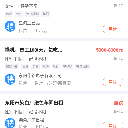
08-10
女性
经验不限
包吃
包住
节日福利
年假
星淘工艺品
申请
私营
工艺品
操机，普工198/天，包吃包住
5000-8000元
08-10
性别不限
经验不限
加班补助
餐补
房补
包吃
包住
年终奖
节日福利
东阳伟铭电子有限公司
申请
私营
临时工/兼职/寒暑假工
东阳市染色厂染色车间出租
面议
08-10
性别不限
经验不限
染色厂房出租
申请
私营
出租/转让