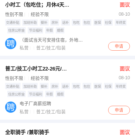
小时工（包吃住；月休4天；五险一金）
面议
08-10
性别不限
经验不限
交通补贴
加班补助
餐补
房补
话补
包吃
包住
医保
社保
年终奖
住房公积金
节日福利
年假
婚假
（面试当天可安排住宿，外地老乡过来报销车费）
申请
私营
普工/技工/包装
普工/技工小时工22-26元/小时
面议
08-10
性别不限
经验不限
交通补贴
加班补助
餐补
房补
话补
包吃
包住
医保
社保
年终奖
住房公积金
节日福利
年假
婚假
电子厂高薪招聘
申请
私营
普工/技工/包装
全职骑手 /兼职骑手
面议