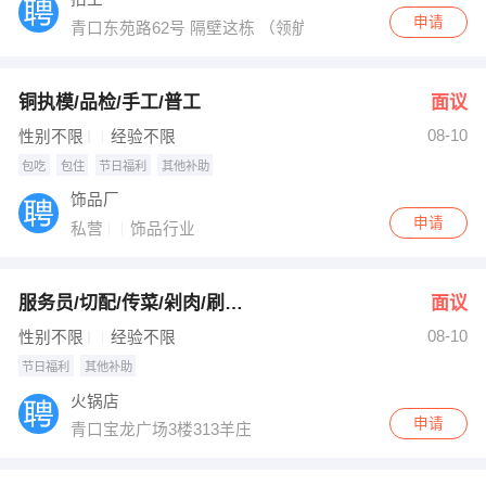
申请
青口东苑路62号 隔壁这栋 （领航人才青口招工市场院内2
铜执模/品检/手工/普工
面议
08-10
性别不限
经验不限
包吃
包住
节日福利
其他补助
饰品厂
申请
私营
饰品行业
服务员/切配/传菜/剁肉/刷碗工/凉菜烧烤
面议
08-10
性别不限
经验不限
节日福利
其他补助
火锅店
申请
青口宝龙广场3楼313羊庄