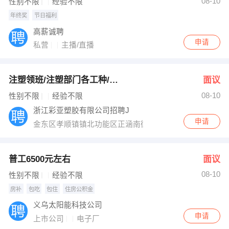
08-10
性别不限
经验不限
年终奖
节日福利
高薪诚聘
申请
私营
主播/直播
注塑领班/注塑部门各工种/普工/跟单/部门管理
面议
08-10
性别不限
经验不限
浙江彩亚塑胶有限公司招聘J
申请
金东区孝顺镇镇北功能区正涵南街1365号
普工6500元左右
面议
08-10
性别不限
经验不限
房补
包吃
包住
住房公积金
义乌太阳能科技公司
申请
上市公司
电子厂