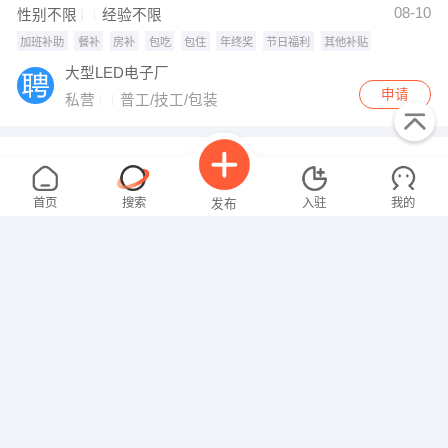
08-10
性别不限
经验不限
加班补助
餐补
房补
包吃
包住
年终奖
节日福利
其他补贴
大型LED电子厂
申请
私营
普工/技工/包装
跨境电商美工
面议
08-10
性别不限
经验不限
首页
搜索
入驻
我的
发布
品诺跨境电商急招
申请
私营
美工/运营/设计
洗碗工
面议
招聘信息
求职简历
08-10
性别不限
经验不限
加班补助
包吃
包住
年终奖
节日福利
其他补助
小食侯湘餐厅高薪诚聘
申请
私营
配送/餐饮/服务员