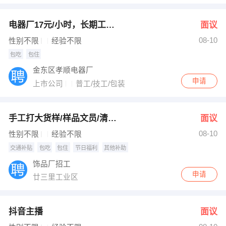
电器厂17元/小时，长期工，白班
面议
08-10
性别不限
经验不限
包吃
包住
金东区孝顺电器厂
申请
上市公司
普工/技工/包装
手工打大货样/样品文员/清理及修理尾数/普工
面议
08-10
性别不限
经验不限
交通补贴
包吃
包住
节日福利
其他补助
饰品厂招工
申请
廿三里工业区
抖音主播
面议