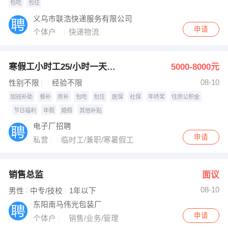
包吃
包住
义乌市联浩快递服务有限公司
申请
个体户
快递物流
寒假工小时工25/小时一天275
5000-8000元
08-10
性别不限
经验不限
加班补助
餐补
房补
包吃
包住
医保
社保
年终奖
住房公积金
节日福利
年假
婚假
其他补贴
电子厂招聘
申请
私营
临时工/兼职/寒暑假工
销售总监
面议
08-10
男性
中专/技校
1年以下
东阳南马伟光包装厂
申请
个体户
销售/业务/管理