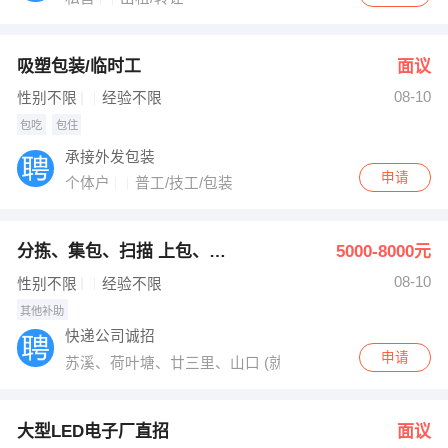
吸塑包装/临时工
面议
08-10
性别不限
经验不限
包吃
包住
承接外发包装
申请
个体户
普工/技工/包装
分拣、集包、扫描 上包、缝包、装车/19元/小时
5000-8000元
08-10
性别不限
经验不限
其他补助
快递公司诚招
申请
苏溪、荷叶塘、廿三里、山口 (就近安排)
大型LED电子厂直招
面议