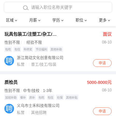
4000-5000元
本科
行政后勤
建筑装潢
确定
区域
月薪
学历
职位
更多
5000-8000元
硕士
销售岗位
教师
玩具包装工/注塑工/杂工/粉料员
面议
8000-12000元
博士
文员
护士
08-10
性别不限
经验不限
12000-20000元
财务会计
传单派发
包吃
包住
年终奖
节日福利
其他补助
浙江简动文化创意有限公司
其他
超市零售
促销导购
申请
私营
普工/技工/包装
网络IT
保健按摩
质检员
5000-8000元
快递员
前台接待
08-10
性别不限
中专/技校
1-3年
收银员
技术员/工程师
加班补助
餐补
房补
包吃
包住
社保
其他补贴
义乌市士禾科技有限公司
水电/机修
部门经理
申请
私营
其他招聘