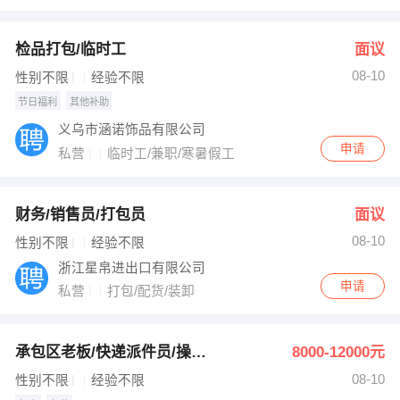
出纳
保险
检品打包/临时工
面议
编辑
法律
08-10
性别不限
经验不限
节日福利
其他补助
保洁
贸易采购
义乌市涵诺饰品有限公司
跟单
理财顾问
申请
私营
临时工/兼职/寒暑假工
其他职位
财务/销售员/打包员
面议
08-10
性别不限
经验不限
浙江星帛进出口有限公司
申请
私营
打包/配货/装卸
承包区老板/快递派件员/操作员
8000-12000元
08-10
性别不限
经验不限