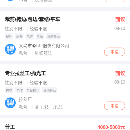
裁剪/拷边/包边/套结/平车
面议
08-10
性别不限
经验不限
餐补
房补
包住
年假
其他补助
义乌市�h川服饰有限公司
申请
私营
针织服装
专业拉丝工/抛光工
面议
08-10
性别不限
经验不限
包吃
包住
节日福利
其他补助
拉丝厂
申请
私营
普工/技工/包装
普工
4000-5000元